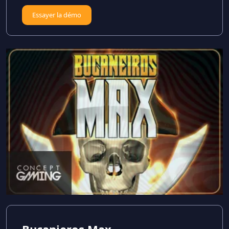
Essayer la démo
Bucanieros Max