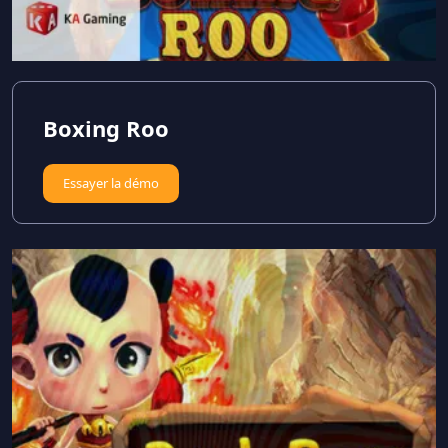
Boxing Roo
Essayer la démo