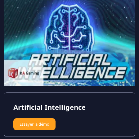
Artificial Intelligence
Essayer la démo