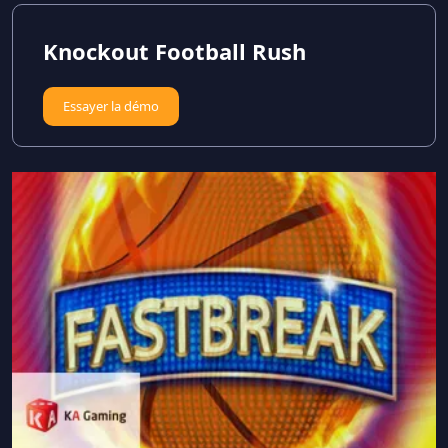
Knockout Football Rush
Essayer la démo