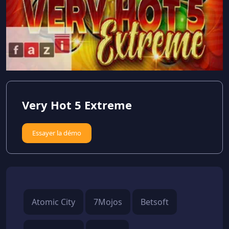
Very Hot 5 Extreme
Essayer la démo
Atomic City
7Mojos
Betsoft