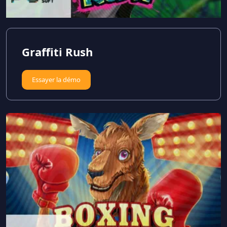
Graffiti Rush
Essayer la démo