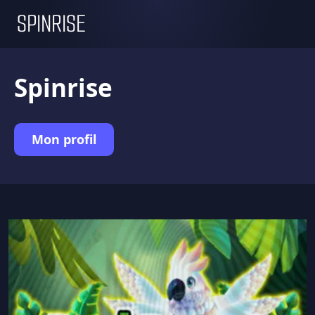
Spinrise
Mon profil